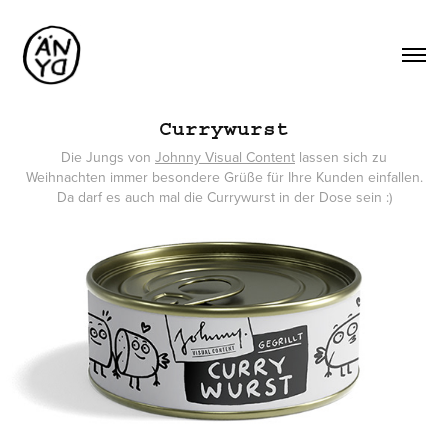
Currywurst
Die Jungs von
Johnny Visual Content
lassen sich zu
Weihnachten immer besondere Grüße für Ihre Kunden einfallen.
Da darf es auch mal die Currywurst in der Dose sein :)