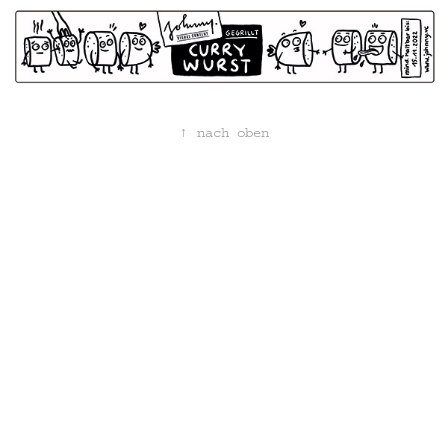
↑
nach oben